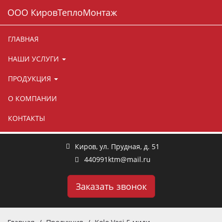
Навигация
ООО КировТеплоМонтаж
Skip
ГЛАВНАЯ
to
main
НАШИ УСЛУГИ
content
Строительство и техническое обслуживание инженерных
сетей и сооружений
ПРОДУКЦИЯ
8(8332) 44-09-91
О КОМПАНИИ
8(8332) 43-09-91
КОНТАКТЫ
Круглосуточно
Киров
,
ул. Прудная, д. 51
440991ktm@mail.ru
Заказать звонок