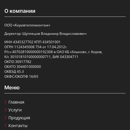
О компании
ООО «Кировтепломонтаж»
Директор: Шуплецов Владимир Владиславович
ИНН 4345327702 КПП 434501001
ОГРН 1124345008 754 от 17.04.2012г.
Р/сч 40702810000000192308 в ОАО КБ «Хлынов», г. Киров,
К/с 30101810100000000711, БИК 043304711
ОКПО 30917782
ОКАТО 304401000000
ОКВЭД 45.3
ОКФС/ОКОПФ 16/65
Меню
Главная
Услуги
Продукция
Контакты